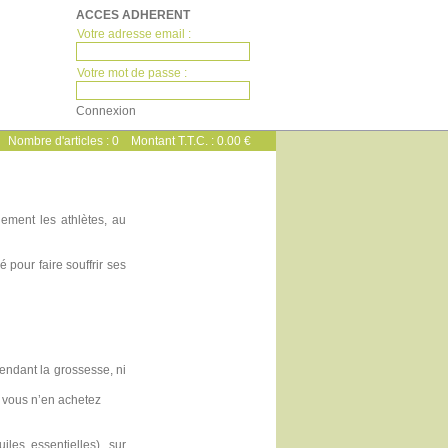
ACCES ADHERENT
Votre adresse email :
Votre mot de passe :
Nombre d'articles :
0
Montant T.T.C. :
0.00 €
ement les athlètes, au
 pour faire souffrir ses
pendant la grossesse, ni
i vous n’en achetez
iles essentielles), sur