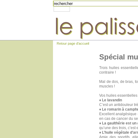
Retour page d'accueil
Spécial mu
Trois huiles essentie
contraire !
Mal de dos, de bras, to
muscles !
Vos huiles essentielles
♦ Le lavandin
C’est un antidouleur trè
♦ Le romarin à camph
Excellent analgésique e
en cas de cancer du se
♦ La gaulthérie est u
qu’une des trois, c’est e
♦ L’huile végétale d’ar
Amie des sportifs, ell