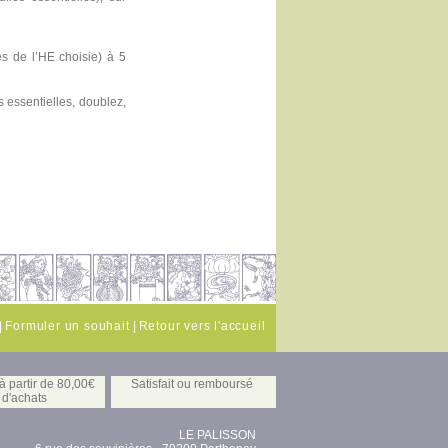
s de l’HE choisie) à 5
s essentielles, doublez,
|
Formuler un souhait
|
Retour vers l'accueil
 partir de 80,00€
Satisfait ou remboursé
d'achats
LE PALISSON