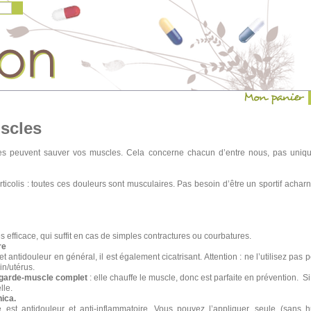
scles
lles peuvent sauver vos muscles. Cela concerne chacun d’entre nous, pas uniqu
rticolis : toutes ces douleurs sont musculaires. Pas besoin d’être un sportif acharné
s efficace, qui suffit en cas de simples contractures ou courbatures.
re
t antidouleur en général, il est également cicatrisant. Attention : ne l’utilisez pas 
in/utérus.
n garde-muscle complet
: elle chauffe le muscle, donc est parfaite en prévention. S
lle.
nica.
e est antidouleur et anti-inflammatoire. Vous pouvez l’appliquer, seule (sans hu