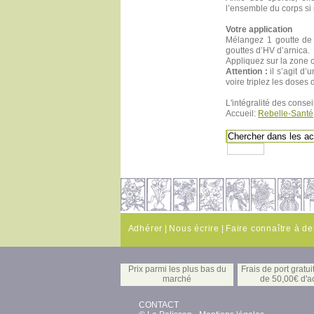
l’ensemble du corps si
Votre application
Mélangez 1 goutte de 
gouttes d’HV d’arnica.
Appliquez sur la zone 
Attention :
il s’agit d’
voire triplez les doses 
L'intégralité des cons
Accueil:
Rebelle-Santé
Adhérer
|
Nous écrire
|
Faire connaître à d
Prix parmi les plus bas du
Frais de port gratuit
marché
de 50,00€ d'a
CONTACT