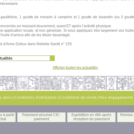
 nécessaire.
gaulthérie, 1 goutte de romarin à camphre et 1 goutte de lavandin (ou 3 goutte
concernée en massant doucement, avant ET après l’activité physique.
une application locale, et non générale. Si vous appliquez très largement vos huile
d’huile d’arnica afin de les diluer davantage.
eils d'Anne Dufour dans Rebelle-Santé n° 155.
Afficher toutes les actualités
es amis
|
Conditions d'utilisation
|
Conditions de vente
|
Nos engagements
s à partir
Paiement sécurisé CIC-
Expédition en 48h après
Remise à
chat
paiement
réception du paiement