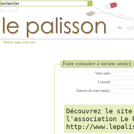
Retour page d'accueil
Faire connaitre à un/une ami(e)
Votre nom :
Courriel :
Adresse de votre ami(e) :