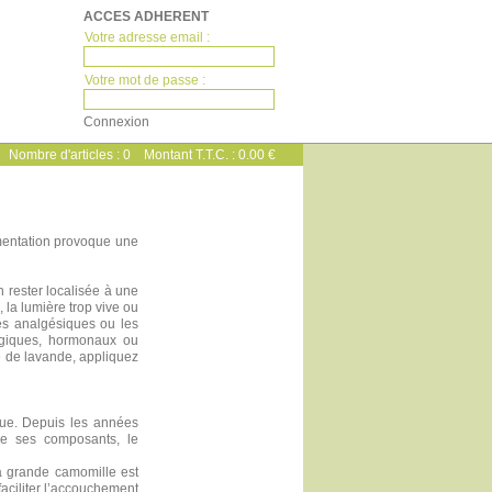
ACCES ADHERENT
Votre adresse email :
Votre mot de passe :
Nombre d'articles :
0
Montant T.T.C. :
0.00 €
entation provoque une
n rester localisée à une
, la lumière trop vive ou
les analgésiques ou les
ologiques, hormonaux ou
e de lavande, appliquez
que. Depuis les années
de ses composants, le
La grande camomille est
aciliter l’accouchement