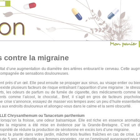
s contre la migraine
ultat d’une augmentation du diamètre des artères entourant le cerveau.
Cette augm
ccompagnée de sensations douloureuses.
nt près d’un œil. Elle peut ensuite se propager aux sinus, au visage entier ou bie
 existe plusieurs facteurs de risque entraînant l’apparition d’une migraine : le stress
ts forts, les odeurs de parfum ou de fumée de cigarette, des médicaments comme 
ments comme l’alcool, le chocolat... Bref, il s’agit en gros de facteurs psych
ne crise s’annonce, essayez de masser vos tempes avec un peu d’huile essentiell
 aux endroits douloureux et allongez-vous dans le calme et la semi obscurité.
E Chrysanthemum ou Tanacetum parthenium
 lorsqu’on la froisse, une odeur balsamique. Elle est riche en essence aromati
tre la migraine a été mise en évidence par la Grande-Bretagne. C’est un 
propriété de réduire la production de sérotonine en excès lors d’une migraine.
vez la plante dans votre jardin, mâcher trois feuilles fraîches en cas de crise. 
 de 5 ans, et interdite aux femmes enceintes, car on l’employait auparavant pour f