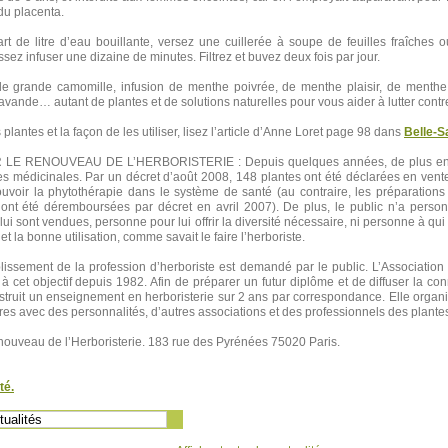
 du placenta.
rt de litre d’eau bouillante, versez une cuillerée à soupe de feuilles fraîches 
ssez infuser une dizaine de minutes. Filtrez et buvez deux fois par jour.
de grande camomille, infusion de menthe poivrée, de menthe plaisir, de menthe 
lavande… autant de plantes et de solutions naturelles pour vous aider à lutter contr
 plantes et la façon de les utiliser, lisez l’article d’Anne Loret page 98 dans
Belle-S
LE RENOUVEAU DE L’HERBORISTERIE : Depuis quelques années, de plus en 
tes médicinales. Par un décret d’août 2008, 148 plantes ont été déclarées en vente
ouvoir la phytothérapie dans le système de santé (au contraire, les préparation
ont été déremboursées par décret en avril 2007). De plus, le public n’a personn
 lui sont vendues, personne pour lui offrir la diversité nécessaire, ni personne à q
et la bonne utilisation, comme savait le faire l’herboriste.
blissement de la profession d’herboriste est demandé par le public. L’Associati
le à cet objectif depuis 1982. Afin de préparer un futur diplôme et de diffuser la c
nstruit un enseignement en herboristerie sur 2 ans par correspondance. Elle organ
res avec des personnalités, d’autres associations et des professionnels des plante
nouveau de l’Herboristerie. 183 rue des Pyrénées 75020 Paris.
té
.