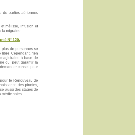
ou de parties aériennes
et mélisse, infusion et
e la migraine.
anté N° 120.
plus de personnes se
 libre. Cependant, rien
s magistrales à base de
e qui peut garantir la
ui demander conseil pour
on pour le Renouveau de
onnaissance des plantes,
ise aussi des stages de
s médicinales.