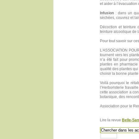
et aider à l’évacuation
Infusion
: dans un qua
séchées, couvrez et lai
Décoction et teinture 
teinture alcoolique de 
Pour tout savoir sur ces
L’ASSOCIATION POUR 
tournent vers les plan
n’a été fait pour prom
plantes en pharmacie 
qualité des plantes qui
choisir la bonne plante 
Voilà pourquoi le réta
l’Herboristerie travail
cette association a co
botanique, des rencont
Association pour le Re
Lire la revue
Belle-San