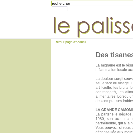
Retour page d'accueil
Des tisane
La migraine est le rés
inflammation locale a
La douleur surgit souve
seule face du visage. Il
artificielle, les brui
contraceptifs, les ali
alimentaires. Lorsqu’u
des compresses froides
LA GRANDE CAMOMILL
La partenelle dégage,
1980, son action con
parthénolide, qui a la 
Vous pouvez, si vous a
déconseillée aux moins