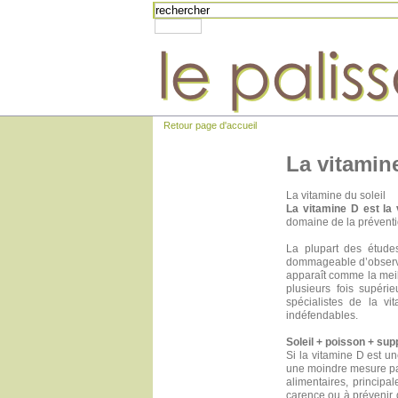
Retour page d'accueil
La vitamin
La vitamine du soleil
La vitamine D est la 
domaine de la préventi
La plupart des étude
dommageable d’observer
apparaît comme la meill
plusieurs fois supéri
spécialistes de la v
indéfendables.
Soleil + poisson + su
Si la vitamine D est un
une moindre mesure par
alimentaires, princip
carence ou à prévenir d