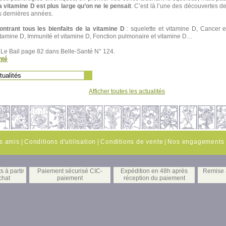
la vitamine D est plus large qu’on ne le pensait
. C’est là l’une des découvertes 
s dernières années.
ntrant tous les bienfaits de la vitamine D
: squelette et vitamine D, Cancer e
vitamine D, Immunité et vitamine D, Fonction pulmonaire et vitamine D…
er Le Bail page 82 dans Belle-Santé N° 124.
nté
Afficher toutes les actualités
es amis
|
Conditions d'utilisation
|
Conditions de vente
|
Nos engagements
s à partir
Paiement sécurisé CIC-
Expédition en 48h après
Remise à
chat
paiement
réception du paiement