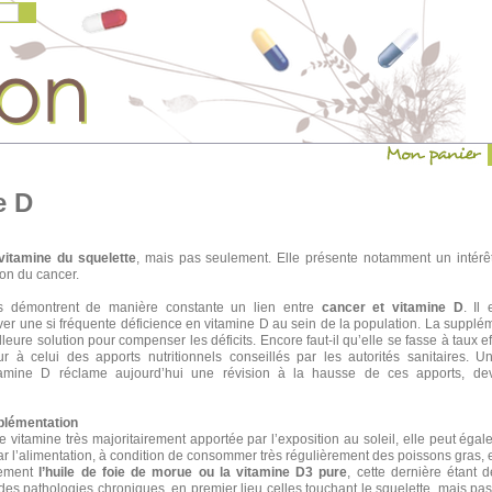
e D
vitamine du squelette
, mais pas seulement. Elle présente notamment un intérêt
on du cancer.
s démontrent de manière constante un lien entre
cancer et vitamine D
. Il
 une si fréquente déficience en vitamine D au sein de la population. La supplé
eure solution pour compenser les déficits. Encore faut-il qu’elle se fasse à taux ef
eur à celui des apports nutritionnels conseillés par les autorités sanitaires. 
itamine D réclame aujourd’hui une révision à la hausse de ces apports, dev
pplémentation
e vitamine très majoritairement apportée par l’exposition au soleil, elle peut éga
 l’alimentation, à condition de consommer très régulièrement des poissons gras,
alement
l’huile de foie de morue ou la vitamine D3 pure
, cette dernière étant
es pathologies chroniques, en premier lieu celles touchant le squelette, mais pas