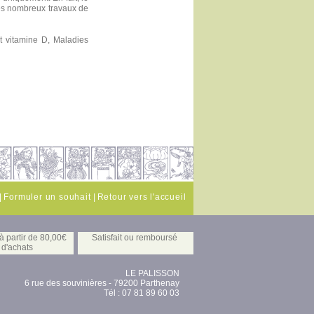
des nombreux travaux de
t vitamine D, Maladies
|
Formuler un souhait
|
Retour vers l'accueil
 partir de 80,00€
Satisfait ou remboursé
d'achats
LE PALISSON
6 rue des souvinières - 79200 Parthenay
Tél : 07 81 89 60 03