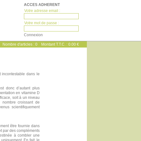
ACCES ADHERENT
Votre adresse email :
Votre mot de passe :
Nombre d'articles :
0
Montant T.T.C. :
0.00 €
 incontestable dans le
 est donc d’autant plus
mentation en vitamine D
ficace, soit à un niveau
Un nombre croissant de
enus scientifiquement
lement être fournie dans
 et par des compléments
 destinée à combler une
 uniquement. En fait, le