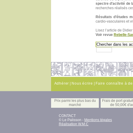
spectre d’activité de 
recherches réalisés ce
Résultats d’études mo
cardio-vasculaires et 
Lisez l’article de Didi
Voir revue
Rebelle-Sa
Adhérer
|
Nous écrire
|
Faire connaître à d
Prix parmi les plus bas du
Frais de port gratuit
marché
de 50,00€ d'a
CONTACT
© Le Palisson -
Mentions légales
Réalisation W.M.C