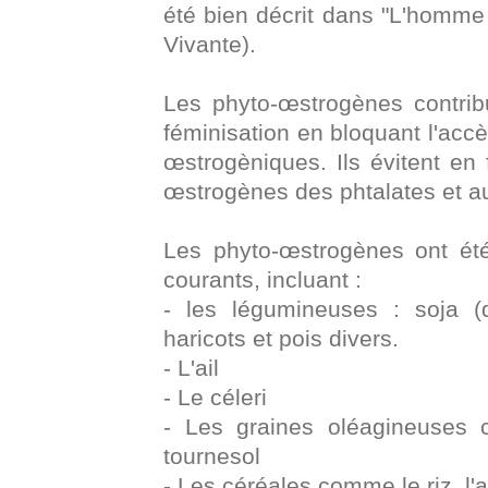
été bien décrit dans "L'homme 
Vivante).
Les phyto-œstrogènes contrib
féminisation en bloquant l'ac
œstrogèniques. Ils évitent en 
œstrogènes des phtalates et aut
Les phyto-œstrogènes ont ét
courants, incluant :
- les légumineuses : soja (do
haricots et pois divers.
- L'ail
- Le céleri
- Les graines oléagineuses c
tournesol
- Les céréales comme le riz, l'av