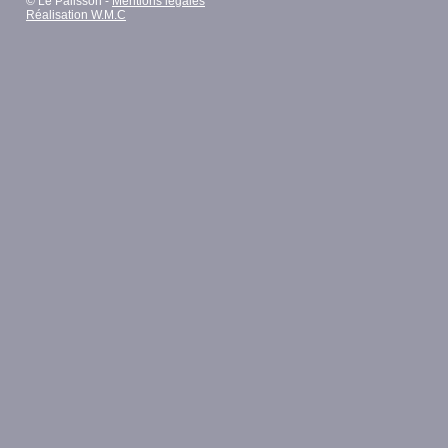
© Le Palisson -
Mentions légales
Réalisation W.M.C