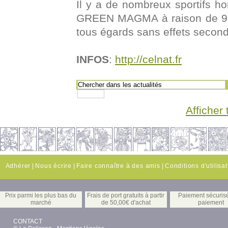
Il y a de nombreux sportifs h
GREEN MAGMA à raison de 9 à 
tous égards sans effets second
INFOS
:
http://celnat.fr
Afficher 
Adhérer
|
Nous écrire
|
Faire connaître à des amis
|
Conditions d'utilisa
Prix parmi les plus bas du
Frais de port gratuits à partir
Paiement sécuris
marché
de 50,00€ d'achat
paiement
CONTACT