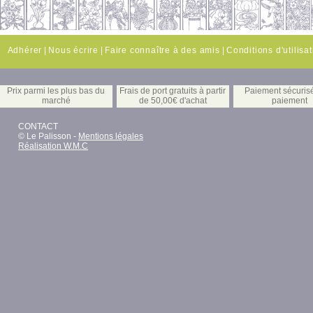
Adhérer
|
Nous écrire
|
Faire connaître à des amis
|
Conditions d'utilisa
Prix parmi les plus bas du
Frais de port gratuits à partir
Paiement sécuris
marché
de 50,00€ d'achat
paiement
CONTACT
© Le Palisson -
Mentions légales
Réalisation W.M.C