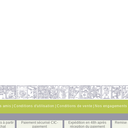
es amis
|
Conditions d'utilisation
|
Conditions de vente
|
Nos engagements
s à partir
Paiement sécurisé CIC-
Expédition en 48h après
Remise à
chat
paiement
réception du paiement