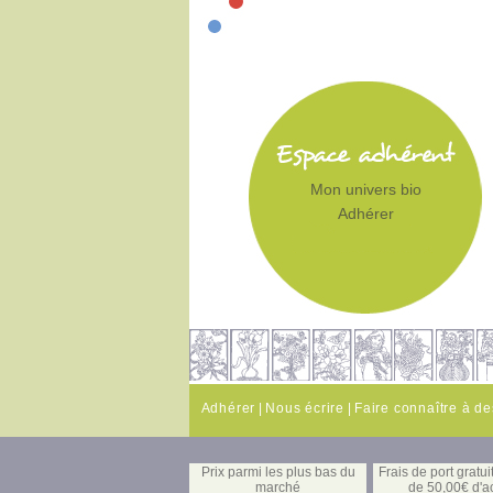
Mon univers bio
Adhérer
Adhérer
|
Nous écrire
|
Faire connaître à d
Prix parmi les plus bas du
Frais de port gratuit
marché
de 50,00€ d'a